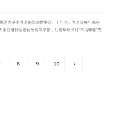
居民两大基本养老保险制度平台。十年间，养老金每年都在
家庭进行适老化改造等举措，让老年居民对“幸福养老”充
7
8
9
10