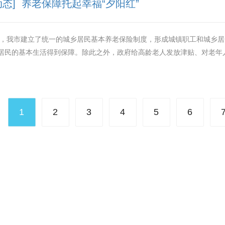
动态] 养老保障托起幸福“夕阳红”
年起，我市建立了统一的城乡居民基本养老保险制度，形成城镇职工和城乡
居民的基本生活得到保障。除此之外，政府给高龄老人发放津贴、对老年人
。
1
2
3
4
5
6