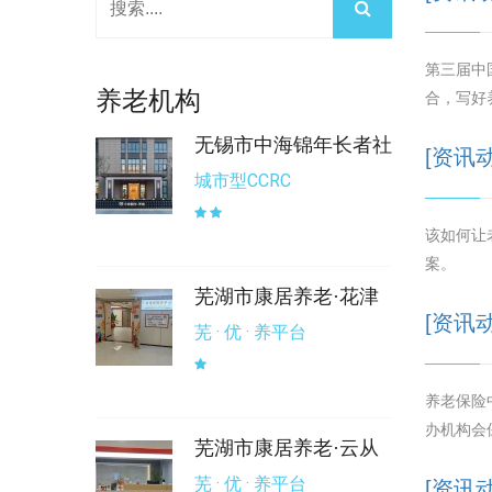
第三届中
养老机构
合，写好
无锡市中海锦年长者社
[资讯
城市型CCRC
该如何让
案。
芜湖市康居养老·花津
[资讯
芜 · 优 · 养平台
养老保险
办机构会
芜湖市康居养老·云从
芜 · 优 · 养平台
[资讯