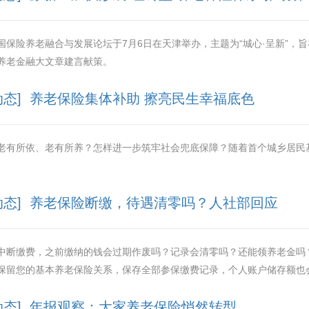
国保险养老融合与发展论坛于7月6日在天津举办，主题为“城心·呈新”，
养老金融大文章建言献策。
动态] 养老保险集体补助 擦亮民生幸福底色
老有所依、老有所养？怎样进一步筑牢社会兜底保障？随着首个城乡居民
动态] 养老保险断缴，待遇清零吗？人社部回应
中断缴费，之前缴纳的钱会过期作废吗？记录会清零吗？还能领养老金吗
保留您的基本养老保险关系，保存全部参保缴费记录，个人账户储存额也
动态] 年报观察：大家养老保险悄然转型