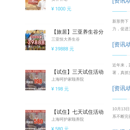
[资讯
¥ 1000 元
新形势下
力，促进
【旅居】三亚养生谷分
三亚恒大养生谷
[资讯
¥ 39888 元
近年来，
【试住】三天试住活动
署，真抓
上海呵护家颐养院
[资讯
¥ 198 元
10月1
【试住】七天试住活动
系不断完
上海呵护家颐养院
¥ 580 元