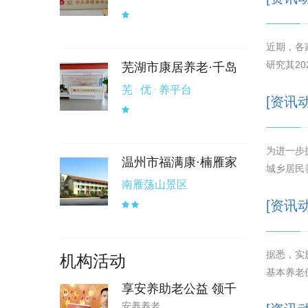
近期，各
研究其2
芜湖市康居养老·千岛
芜 · 优 · 养平台
[资讯
为进一步
温州市福满康·楠雁家
城乡居民
南雁荡山景区
[资讯
据悉，实
机构活动
基本养老
享安养助老公益 领千
安养养老