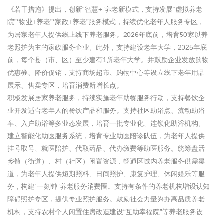
《若干措施》提出，创新“智慧+”养老新模式，支持发展“虚拟养老
院”“物业+养老”“家政+养老”服务模式，持续优化老年人服务专区，
为居家老年人提供线上线下养老服务。2026年底前，培育50家以养
老照护为主的家政服务企业。此外，支持建设老年大学，2025年底
前，每个县（市、区）至少建有1所老年大学。并鼓励企业发放购物
优惠券、降价促销，支持商场超市、购物中心等设立线下老年用品
展示、售卖专区，培育消费新增长点。
积极发展居家养老服务，持续实施老年助餐服务行动，支持餐饮企
业开发适合老年人的餐饮产品和服务。支持社区助浴点、流动助浴
车、入户助浴等多业态发展，培育一批专业化、连锁化助浴机构。
建立智能化助医服务系统，培育专业助医陪诊队伍，为老年人提供
挂号取号、就医陪护、代取药品、代办缴费等助医服务。统筹盘活
乡镇（街道）、村（社区）闲置资源，畅通区域内养老服务供需渠
道，为老年人提供短期照料、日间照护、康复护理、休闲娱乐等服
务，构建“一刻钟”养老服务消费圈。支持有条件的养老机构增设认知
障碍照护专区，提供专业照护服务。鼓励社会力量兴办高品质养老
机构，支持农村个人闲置住房改造建设“互助幸福院”等养老服务设