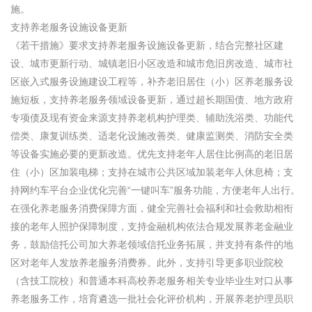
施。
支持养老服务设施设备更新
《若干措施》要求支持养老服务设施设备更新，结合完整社区建
设、城市更新行动、城镇老旧小区改造和城市危旧房改造、城市社
区嵌入式服务设施建设工程等，补齐老旧居住（小）区养老服务设
施短板，支持养老服务领域设备更新，通过超长期国债、地方政府
专项债及现有资金来源支持养老机构护理类、辅助洗浴类、功能代
偿类、康复训练类、适老化设施改善类、健康监测类、消防安全类
等设备实施必要的更新改造。优先支持老年人居住比例高的老旧居
住（小）区加装电梯；支持在城市公共区域加装老年人休息椅；支
持网约车平台企业优化完善“一键叫车”服务功能，方便老年人出行。
在强化养老服务消费保障方面，健全完善社会福利和社会救助相衔
接的老年人照护保障制度，支持金融机构依法合规发展养老金融业
务，鼓励信托公司加大养老领域信托业务拓展，并支持有条件的地
区对老年人发放养老服务消费券。此外，支持引导更多职业院校
（含技工院校）和普通本科高校养老服务相关专业毕业生对口从事
养老服务工作，培育遴选一批社会化评价机构，开展养老护理员职