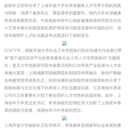
副校长王松华分享了上海开放大学在养老服务人才培养方面的实践
与经验，强调了服务民生、聚焦需求的重要性。纽约大学全球健康
终身讲座教授吴蓓、中国老龄科研中心老龄健康政策研究室主任伍
小兰等专家分别就美国长期护理体系与政策发展对中国的启示、加
快失能照护人才队伍建设等议题进行了精彩发言。
27日下午，国家开放大学社会工作学院执行院长徐健为与会者们带
来"基于虚拟实训平台的养老服务社会工作人才培养新路径"主题报
告；复旦大学老龄研究院专家委员郑利江对养老产业蓝海与人才未
来做出展望；上海城建学院杨蕾院长则倡导跨界融合，推动产教融
合构建智慧养老新生态；杭州绿康职业技能学校张丽君校长分享了
机制创新与文化引领下的养老人才队伍建设实践；江苏叁陆玖养老
公司印卫东董事长介绍了整合照护人才培养的实战经验。此外，上
海老年大学党总支书记、常务副校长彭海虹深入剖析了上海老年教
育的现状与发展，强调在学习中养老的理念。
上海开放大学副校长王松华表示，养老服务是国家和社会发展的重