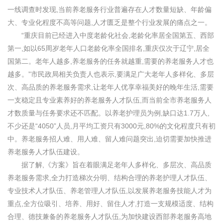
一线调查时发现,当前养老服务行业普遍存在人才数量短缺、年龄偏
大、专业化程度不高等问题,人才匮乏是整个行业发展的痛点之一。
“重庆目前已经进入中度老龄化社会,老龄化率居全国第五、西部
第一,如以65周岁老年人口老龄化率全国排名,重庆仅次于辽宁,居全
国第二。老年人越多,养老服务的任务就越重,需要的养老服务人才也
越多。”市民政局相关负责人也表示,要满足广大老年人多样化、多层
次、高品质的养老服务需求,让老年人优享幸福美好的晚年生活,需要
一支稳定且专业素养好的养老服务人才队伍,而当前全市养老服务人
才数质量与任务要求还不匹配。以养老护理员为例,缺口达1.7万人,
不少还是“4050”人员,月平均工资只有3000元,80%的文化程度只有初
中。养老服务招人难、用人难、留人难问题突出,迫切需要加快推进
养老服务人才队伍建设。
据了解,《方案》旨在着眼满足老年人多样化、多层次、高品质
养老服务需求,全力打造梯次分明、结构合理的养老护理人才队伍、
专业技术人才队伍、养老管理人才队伍,以发展养老服务技能人才为
重点,全方位吸引、培养、用好、留住人才,打造一支规模适度、结构
合理、德技兼备的养老服务人才队伍,为加快建设西部养老服务高地