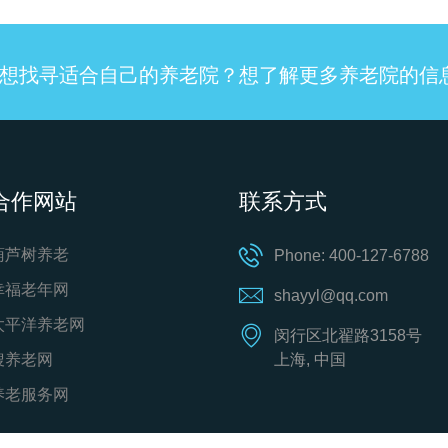
想找寻适合自己的养老院？想了解更多养老院的信
合作网站
联系方式
葫芦树养老
Phone: 400-127-6788
幸福老年网
shayyl@qq.com
太平洋养老网
闵行区北翟路3158号
搜养老网
上海, 中国
养老服务网