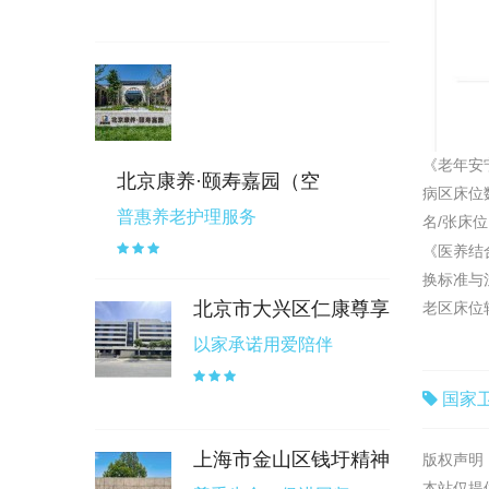
《老年安
北京康养·颐寿嘉园（空
病区床位
普惠养老护理服务
名/张床
《医养结
换标准与
北京市大兴区仁康尊享
老区床位
以家承诺用爱陪伴
国家
上海市金山区钱圩精神
版权声明
本站仅提