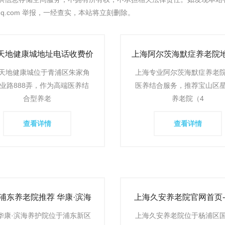
l@qq.com 举报，一经查实，本站将立刻删除。
天地健康城地址电话收费价
上海阿尔茨海默症养老院
览-上海养老社区最新详情
话费用一览表-2026最新
天地健康城位于青浦区朱家角
上海专业阿尔茨海默症养老
合专
业路888弄，作为高端医养结
医养结合服务，推荐宝山区
合型养老
养老院（4
查看详情
查看详情
浦东养老院推荐 华康·滨海
上海久安养老院官网首页
院地址、收费标准、环境怎
杨浦区久安养老院环境、
华康·滨海养护院位于浦东新区
上海久安养老院位于杨浦区
么
格及