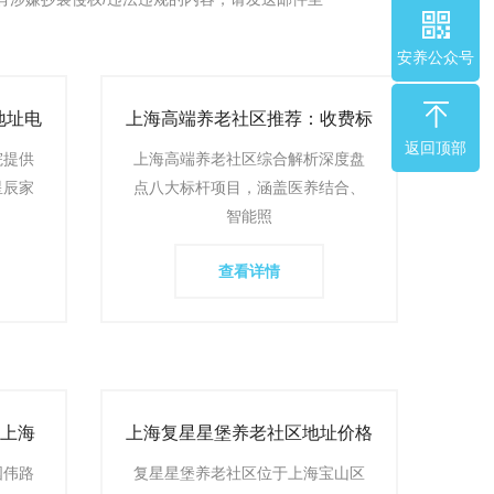
安养公众号
地址电
上海高端养老社区推荐：收费标
医养结
准、服务项目及环境设施详解
返回顶部
院提供
上海高端养老社区综合解析深度盘
星辰家
点八大标杆项目，涵盖医养结合、
智能照
查看详情
-上海
上海复星星堡养老社区地址价格
收费价
查询 宝山环镇南路中环养老社
国伟路
复星星堡养老社区位于上海宝山区
区收