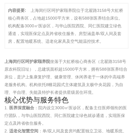
内容提要:
上海闵行区呵护家颐养院位于北翟路3158号大虹桥
核心商务区，占地超15000平方米，设有588张医养结合床位。
机构配备3000㎡医诊区，与华山医院西院、同仁医院建立绿色
通道，实现医保定点及跨省收住服务。房型涵盖单/双人间及套
房，配置地暖系统、适老化家具及空气能温控技术。
上海闵行区呵护家颐养院
坐落于大虹桥核心商务区（北翟路3158号
原农科院旧址），总建筑面积超15000平方米，拥有588张医养结合
床位，是沪上集康复护理、健康管理、休闲养老于一体的中高端养
老服务机构。机构依托8幢花园式主体建筑及太极中央花园，为自
理、半自理、失能及特护长者提供星级居住环境。
核心优势与服务特色
1.
医养深度融合
：院内设立3000㎡医诊区，配备主任医师领衔的医
疗团队，与华山医院西院、同仁医院建立绿色就诊通道，实现医保
定点及跨省收住服务。
2.
适老化智慧空间
：单/双人间及套房均配置独立卫浴、地暖系统、