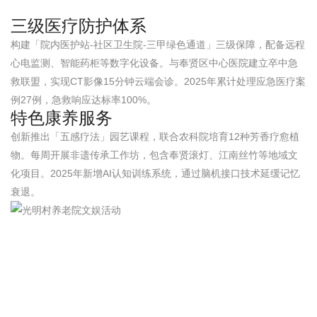
三级医疗防护体系
构建「院内医护站-社区卫生院-三甲绿色通道」三级保障，配备远程
心电监测、智能药柜等数字化设备。与奉贤区中心医院建立卒中急
救联盟，实现CT影像15分钟云端会诊。2025年累计处理应急医疗案
例27例，急救响应达标率100%。
特色康养服务
创新推出「五感疗法」园艺课程，联合农科院培育12种芳香疗愈植
物。每周开展非遗传承工作坊，包含奉贤滚灯、江南丝竹等地域文
化项目。2025年新增AI认知训练系统，通过脑机接口技术延缓记忆
衰退。