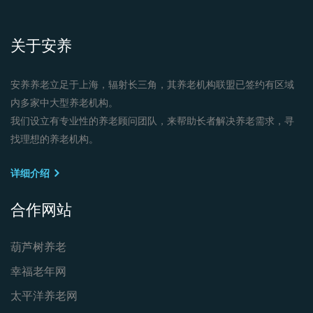
关于安养
安养养老立足于上海，辐射长三角，其养老机构联盟已签约有区域
内多家中大型养老机构。
我们设立有专业性的养老顾问团队，来帮助长者解决养老需求，寻
找理想的养老机构。
详细介绍
合作网站
葫芦树养老
幸福老年网
太平洋养老网