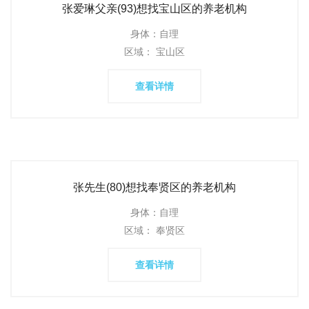
张爱琳父亲(93)想找宝山区的养老机构
身体：自理
区域： 宝山区
查看详情
张先生(80)想找奉贤区的养老机构
身体：自理
区域： 奉贤区
查看详情