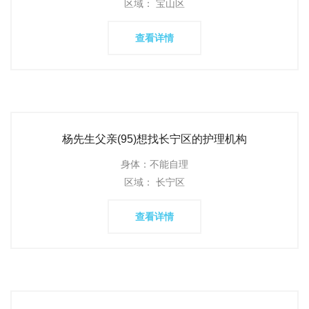
区域： 宝山区
查看详情
杨先生父亲(95)想找长宁区的护理机构
身体：不能自理
区域： 长宁区
查看详情