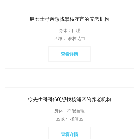
腾女士母亲想找攀枝花市的养老机构
身体：自理
区域： 攀枝花市
查看详情
徐先生哥哥(60)想找杨浦区的养老机构
身体：不能自理
区域： 杨浦区
查看详情