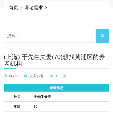
首页
养老需求
(上海) 于先生夫妻(70)想找黄浦区的养
老机构
06/22
安养养老
103 次
老者信息
长者
于先生夫妻
年龄
70