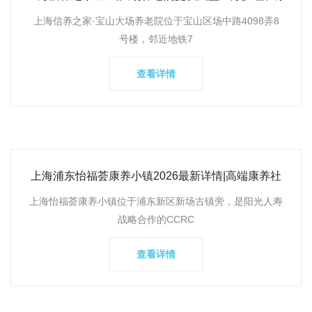
复理疗、生活
上海信养之家·宝山大场养老院位于宝山区场中路4098弄8
号楼，邻近地铁7
查看详情
上海浦东怡福荟康养小镇2026最新详情|高端康养社
区环境介绍及医
上海怡福荟康养小镇位于浦东新区新场古镇旁，是阳光人寿
战略合作的CCRC
查看详情